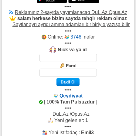
••••
Reklamınız 2-saytda yayımlanacaq DuL.Az Opus.Az
salam herkese bizim saytda tehqir reklam olmaz
Saytlar ayrı ayrıdı amma adamları bir biriylə yazışa bilir
••••
Online:
3746
, nəfər
••••
Nick və ya id
Parol
••••
Qeydiyyat
[
100% Tam Pulsuzdur
]
••••
DuL.Az /Opus.Az
Yeni gelenler:
1
••••
Yeni istifadəçi:
Emil3