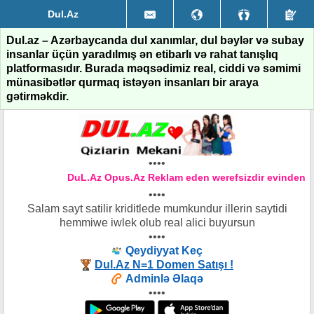
Dul.Az
Dul.az – Azərbaycanda dul xanımlar, dul bəylər və subay
insanlar üçün yaradılmış ən etibarlı və rahat tanışlıq
platformasıdır. Burada məqsədimiz real, ciddi və səmimi
münasibətlər qurmaq istəyən insanları bir araya
gətirməkdir.
••••
DuL.Az Opus.Az Reklam eden werefsizdir evinden xe
••••
Salam sayt satilir kriditlede mumkundur illerin saytidi
hemmiwe iwlek olub real alici buyursun
••••
Qeydiyyat Keç
Dul.Az N=1 Domen Satışı !
Adminlə Əlaqə
••••