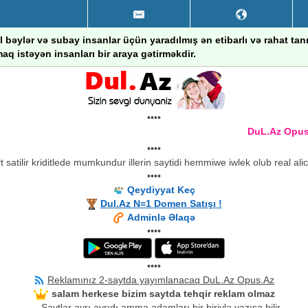
 bəylər və subay insanlar üçün yaradılmış ən etibarlı və rahat ta
aq istəyən insanları bir araya gətirməkdir.
••••
DuL.Az Opus.Az
••••
 satilir kriditlede mumkundur illerin saytidi hemmiwe iwlek olub real ali
••••
Qeydiyyat Keç
Dul.Az N=1 Domen Satışı !
Adminlə Əlaqə
••••
••••
Reklamınız 2-saytda yayımlanacaq DuL.Az Opus.Az
salam herkese bizim saytda tehqir reklam olmaz
Saytlar ayrı ayrıdı amma adamları bir biriylə yazışa bilir