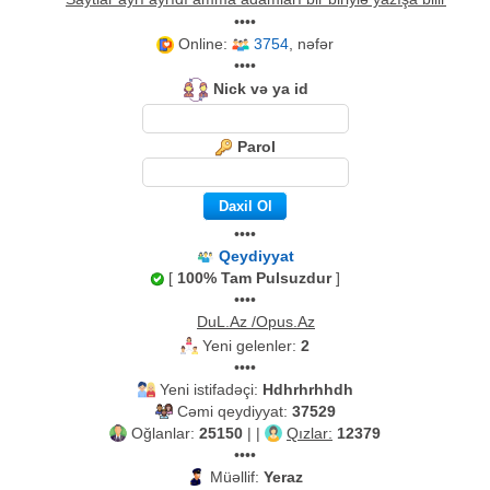
••••
Online:
3754
, nəfər
••••
Nick və ya id
Parol
••••
Qeydiyyat
[
100% Tam Pulsuzdur
]
••••
DuL.Az /Opus.Az
Yeni gelenler:
2
••••
Yeni istifadəçi:
Hdhrhrhhdh
Cəmi qeydiyyat:
37529
Oğlanlar:
25150
| |
Qızlar:
12379
••••
Müəllif:
Yeraz