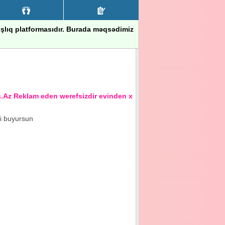
nışlıq platformasıdır. Burada məqsədimiz
 Reklam eden werefsizdir evinden xeberi olmayandir
ci buyursun