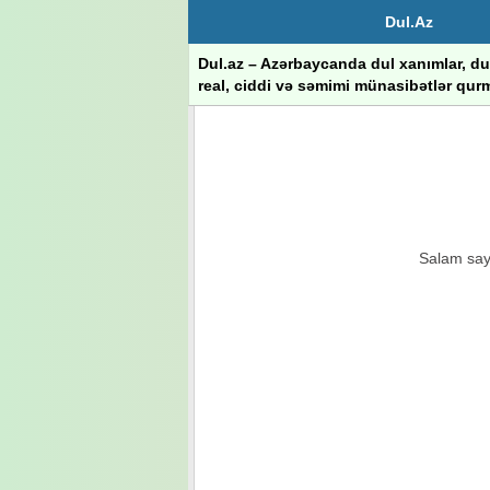
Dul.Az
Dul.az – Azərbaycanda dul xanımlar, dul
real, ciddi və səmimi münasibətlər qurm
Salam sayt