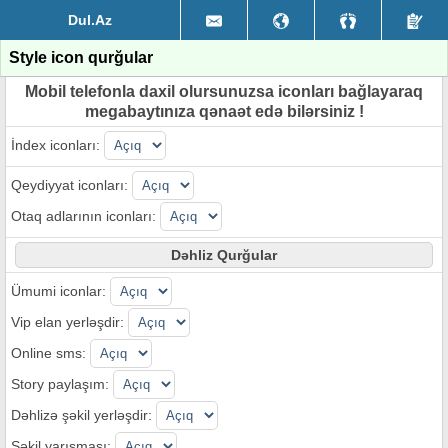
Dul.Az
Style icon qurğular
Mobil telefonla daxil olursunuzsa iconları bağlayaraq
megabaytınıza qənaət edə bilərsiniz !
İndex iconları:
Qeydiyyat iconları:
Otaq adlarının iconları:
Dəhliz Qurğular
Ümumi iconlar:
Vip elan yerləşdir:
Online sms:
Story paylaşım:
Dəhlizə şəkil yerləşdir:
Şəkil yarışması: