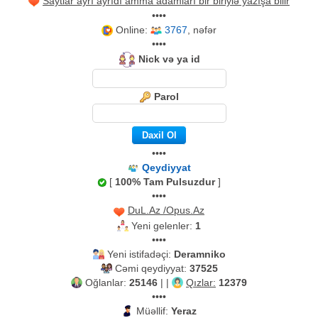
Saytlar ayrı ayrıdı amma adamları bir biriylə yazışa bilir
••••
Online:
3767
, nəfər
••••
Nick və ya id
Parol
••••
Qeydiyyat
[
100% Tam Pulsuzdur
]
••••
DuL.Az /Opus.Az
Yeni gelenler:
1
••••
Yeni istifadəçi:
Deramniko
Cəmi qeydiyyat:
37525
Oğlanlar:
25146
| |
Qızlar:
12379
••••
Müəllif:
Yeraz