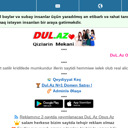
 bəylər və subay insanlar üçün yaradılmış ən etibarlı və rahat ta
aq istəyən insanları bir araya gətirməkdir.
••••
DuL.Az Opus
••••
 satilir kriditlede mumkundur illerin saytidi hemmiwe iwlek olub real ali
••••
Qeydiyyat Keç
Dul.Az N=1 Domen Satışı !
Adminlə Əlaqə
••••
••••
Reklamınız 2-saytda yayımlanacaq DuL.Az Opus.Az
salam herkese bizim saytda tehqir reklam olmaz