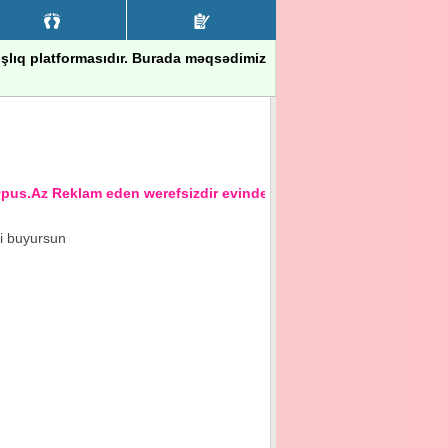
nışlıq platformasıdır. Burada məqsədimiz
.Az Reklam eden werefsizdir evinden xeberi olmayandir
ci buyursun