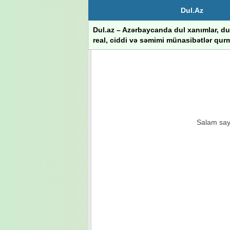
Dul.Az
Dul.az – Azərbaycanda dul xanımlar, dul
real, ciddi və səmimi münasibətlər qurm
Salam sayt