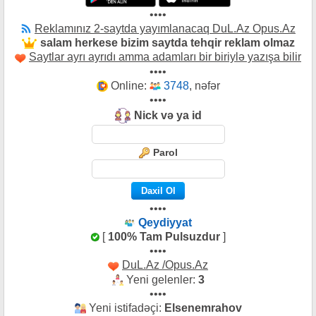
••••
Reklamınız 2-saytda yayımlanacaq DuL.Az Opus.Az
salam herkese bizim saytda tehqir reklam olmaz
Saytlar ayrı ayrıdı amma adamları bir biriylə yazışa bilir
••••
Online:
3748
, nəfər
••••
Nick və ya id
Parol
••••
Qeydiyyat
[
100% Tam Pulsuzdur
]
••••
DuL.Az /Opus.Az
Yeni gelenler:
3
••••
Yeni istifadəçi:
Elsenemrahov