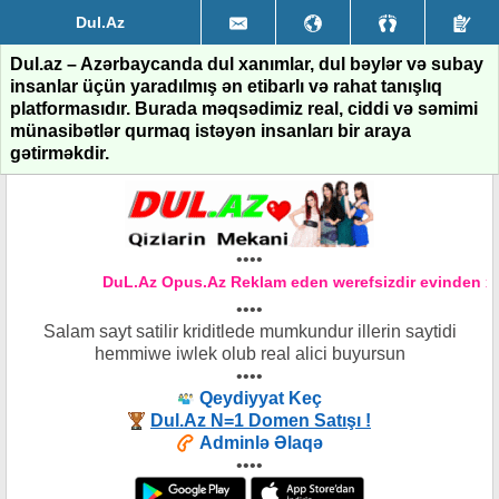
Dul.Az
Dul.az – Azərbaycanda dul xanımlar, dul bəylər və subay
insanlar üçün yaradılmış ən etibarlı və rahat tanışlıq
platformasıdır. Burada məqsədimiz real, ciddi və səmimi
münasibətlər qurmaq istəyən insanları bir araya
gətirməkdir.
••••
DuL.Az Opus.Az Reklam eden werefsizdir evinden xe
••••
Salam sayt satilir kriditlede mumkundur illerin saytidi
hemmiwe iwlek olub real alici buyursun
••••
Qeydiyyat Keç
Dul.Az N=1 Domen Satışı !
Adminlə Əlaqə
••••