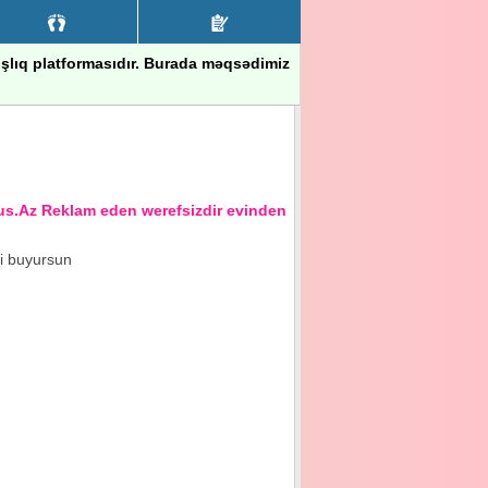
nışlıq platformasıdır. Burada məqsədimiz
z Reklam eden werefsizdir evinden xeberi olmayandir
ci buyursun