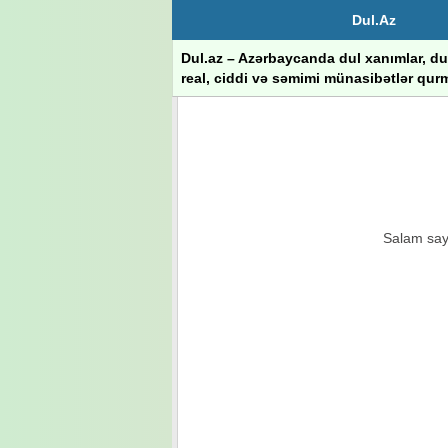
Dul.Az
Dul.az – Azərbaycanda dul xanımlar, dul
real, ciddi və səmimi münasibətlər qurm
Salam sayt