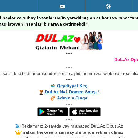
 bəylər və subay insanlar üçün yaradılmış ən etibarlı və rahat ta
aq istəyən insanları bir araya gətirməkdir.
••••
DuL.Az Opus.A
••••
 satilir kriditlede mumkundur illerin saytidi hemmiwe iwlek olub real ali
••••
Qeydiyyat Keç
Dul.Az N=1 Domen Satışı !
Adminlə Əlaqə
••••
••••
Reklamınız 2-saytda yayımlanacaq DuL.Az Opus.Az
salam herkese bizim saytda tehqir reklam olmaz