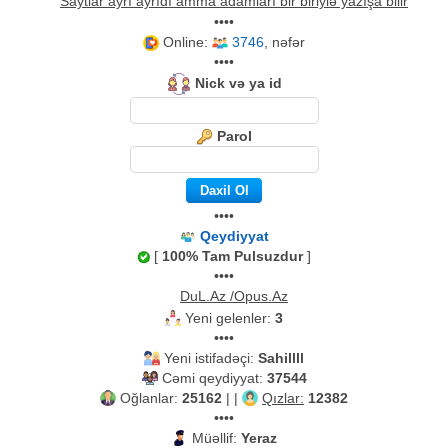
Saytlar ayrı ayrıdı amma adamları bir biriylə yazışa bilir
••••
Online:
3746
, nəfər
••••
Nick və ya id
Parol
••••
Qeydiyyat
[
100% Tam Pulsuzdur
]
••••
DuL.Az /Opus.Az
Yeni gelenler:
3
••••
Yeni istifadəçi:
Sahillll
Cəmi qeydiyyat:
37544
Oğlanlar:
25162
| |
Qızlar:
12382
••••
Müəllif:
Yeraz