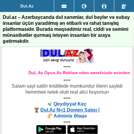
Dul.Az
Dul.az – Azərbaycanda dul xanımlar, dul bəylər və subay
insanlar üçün yaradılmış ən etibarlı və rahat tanışlıq
platformasıdır. Burada məqsədimiz real, ciddi və səmimi
münasibətlər qurmaq istəyən insanları bir araya
gətirməkdir.
••••
DuL.Az Opus.Az Reklam eden werefsizdir evinden xe
••••
Salam sayt satilir kriditlede mumkundur illerin saytidi
hemmiwe iwlek olub real alici buyursun
••••
Qeydiyyat Keç
Dul.Az N=1 Domen Satışı !
Adminlə Əlaqə
••••