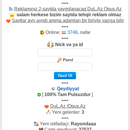
••••
Reklamınız 2-saytda yayımlanacaq DuL.Az Opus.Az
salam herkese bizim saytda tehqir reklam olmaz
Saytlar ayrı ayrıdı amma adamları bir biriylə yazışa bilir
••••
Online:
3746
, nəfər
••••
Nick və ya id
Parol
••••
Qeydiyyat
[
100% Tam Pulsuzdur
]
••••
DuL.Az /Opus.Az
Yeni gelenler:
3
••••
Yeni istifadəçi:
Rayondaaa
Cəmi qeydiyyat:
37537