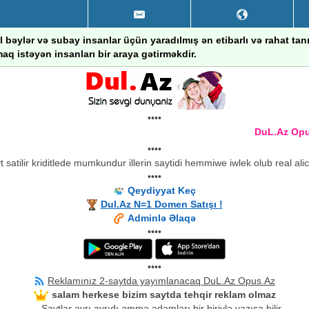
 bəylər və subay insanlar üçün yaradılmış ən etibarlı və rahat ta
aq istəyən insanları bir araya gətirməkdir.
••••
DuL.Az Opus.A
••••
 satilir kriditlede mumkundur illerin saytidi hemmiwe iwlek olub real ali
••••
Qeydiyyat Keç
Dul.Az N=1 Domen Satışı !
Adminlə Əlaqə
••••
••••
Reklamınız 2-saytda yayımlanacaq DuL.Az Opus.Az
salam herkese bizim saytda tehqir reklam olmaz
Saytlar ayrı ayrıdı amma adamları bir biriylə yazışa bilir