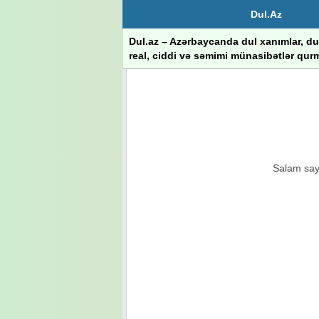
Dul.Az
Dul.az – Azərbaycanda dul xanımlar, dul
real, ciddi və səmimi münasibətlər qurm
Salam sayt