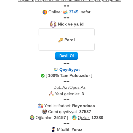
••••
Online:
3745
, nəfər
••••
Nick və ya id
Parol
••••
Qeydiyyat
[
100% Tam Pulsuzdur
]
••••
DuL.Az /Opus.Az
Yeni gelenler:
3
••••
Yeni istifadəçi:
Rayondaaa
Cəmi qeydiyyat:
37537
Oğlanlar:
25157
| |
Qızlar:
12380
••••
Müəllif:
Yeraz