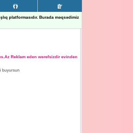
nışlıq platformasıdır. Burada məqsədimiz
z Reklam eden werefsizdir evinden xeberi olmayandir
ci buyursun