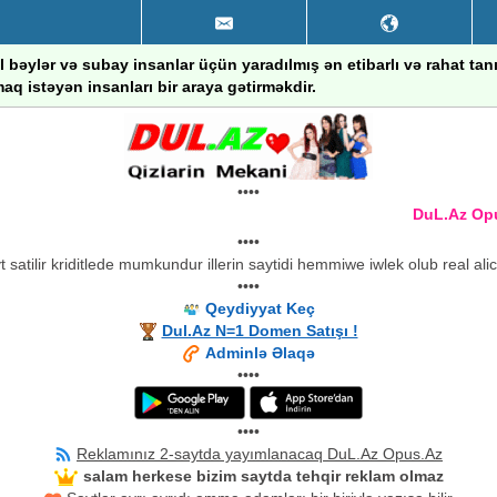
 bəylər və subay insanlar üçün yaradılmış ən etibarlı və rahat ta
aq istəyən insanları bir araya gətirməkdir.
••••
DuL.Az Opus.
••••
 satilir kriditlede mumkundur illerin saytidi hemmiwe iwlek olub real ali
••••
Qeydiyyat Keç
Dul.Az N=1 Domen Satışı !
Adminlə Əlaqə
••••
••••
Reklamınız 2-saytda yayımlanacaq DuL.Az Opus.Az
salam herkese bizim saytda tehqir reklam olmaz