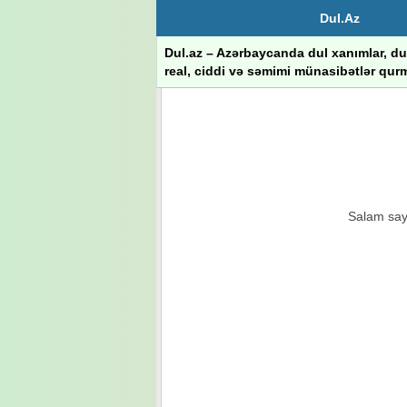
Dul.Az
Dul.az – Azərbaycanda dul xanımlar, dul
real, ciddi və səmimi münasibətlər qurm
Salam sayt