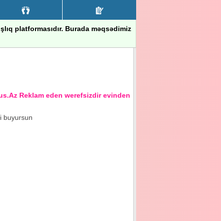
nışlıq platformasıdır. Burada məqsədimiz
Az Reklam eden werefsizdir evinden xeberi olmayandir
ci buyursun