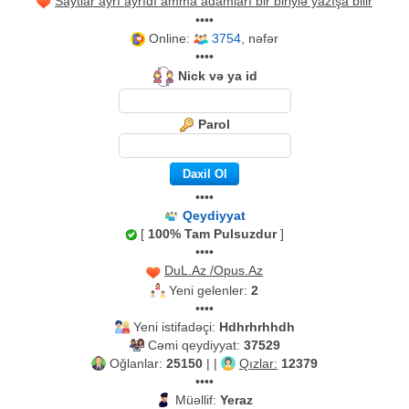
Saytlar ayrı ayrıdı amma adamları bir biriylə yazışa bilir
••••
Online:
3754
, nəfər
••••
Nick və ya id
Parol
••••
Qeydiyyat
[
100% Tam Pulsuzdur
]
••••
DuL.Az /Opus.Az
Yeni gelenler:
2
••••
Yeni istifadəçi:
Hdhrhrhhdh
Cəmi qeydiyyat:
37529
Oğlanlar:
25150
| |
Qızlar:
12379
••••
Müəllif:
Yeraz