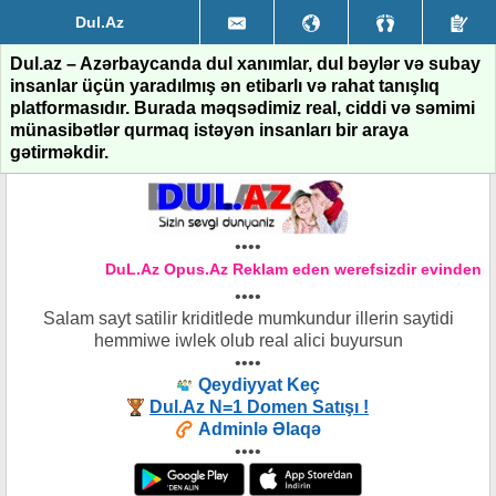
Dul.Az
Dul.az – Azərbaycanda dul xanımlar, dul bəylər və subay
insanlar üçün yaradılmış ən etibarlı və rahat tanışlıq
platformasıdır. Burada məqsədimiz real, ciddi və səmimi
münasibətlər qurmaq istəyən insanları bir araya
gətirməkdir.
••••
DuL.Az Opus.Az Reklam eden werefsizdir evinden xe
••••
Salam sayt satilir kriditlede mumkundur illerin saytidi
hemmiwe iwlek olub real alici buyursun
••••
Qeydiyyat Keç
Dul.Az N=1 Domen Satışı !
Adminlə Əlaqə
••••