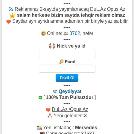
••••
Reklamınız 2-saytda yayımlanacaq DuL.Az Opus.Az
salam herkese bizim saytda tehqir reklam olmaz
Saytlar ayrı ayrıdı amma adamları bir biriylə yazışa bilir
••••
Online:
3762
, nəfər
••••
Nick və ya id
Parol
••••
Qeydiyyat
[
100% Tam Pulsuzdur
]
••••
DuL.Az /Opus.Az
Yeni gelenler:
3
••••
Yeni istifadəçi:
Mersedes
Cəmi qeydiyyat:
37527