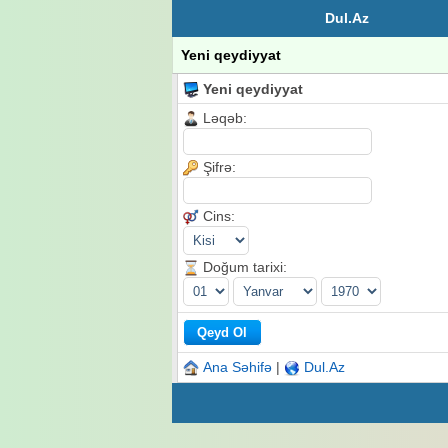
Dul.Az
Yeni qeydiyyat
Yeni qeydiyyat
Ləqəb:
Şifrə:
Cins:
Doğum tarixi:
Ana Səhifə
|
Dul.Az