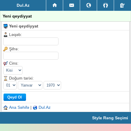
Dul.Az
Yeni qeydiyyat
Yeni qeydiyyat
Ləqəb:
Şifrə:
Cins:
Doğum tarixi:
Ana Səhifə
|
Dul.Az
Style Rəng Seçimi