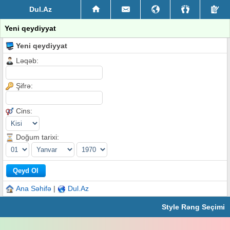
Dul.Az
Yeni qeydiyyat
Yeni qeydiyyat
Ləqəb:
Şifrə:
Cins:
Doğum tarixi:
Ana Səhifə
|
Dul.Az
Style Rəng Seçimi