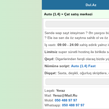
Dul.Az
Auto (1.4) » Çat satış mərkəzi
Səndə wap sayt istəyirsən ? Ən yaxşısı biz
? Elə isə sən də öz saytına sahib ol və öz 
İş vaxtı:
09:00 - 24:00
xahiş edirik yalnız i
Limitsiz
super sürətli hostinq ilə birlikdə
Qeyd:
Digərlərindən fərqli olaraq bizdə yığ
Nümünə script:
Auto (1.4) Fast
Diqqət:
Saxta, deşikli, oğurluq skriptlərə,
Ləqəb:
Yeraz
Mail:
Yeraz@Mail.Ru
Mobil:
050 488 97 97
Whatsapp:
050 488 97 97