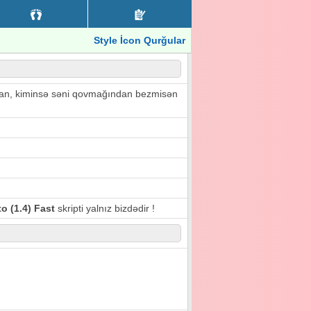
Style İcon Qurğular
rmaqdan, kiminsə səni qovmağından bezmisən
o (1.4) Fast
skripti yalnız bizdədir !