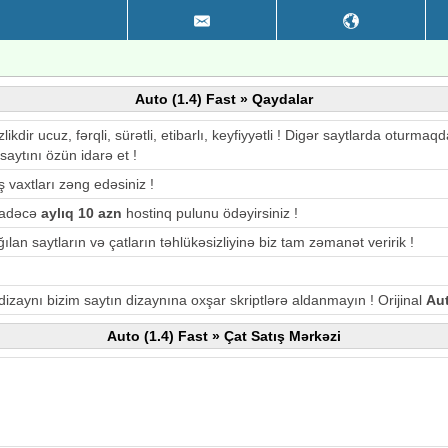
Auto (1.4) Fast » Qaydalar
likdir ucuz, fərqli, sürətli, etibarlı, keyfiyyətli ! Digər saytlarda otu
saytını özün idarə et !
ş vaxtları zəng edəsiniz !
 sadəcə
aylıq 10 azn
hostinq pulunu ödəyirsiniz !
ılan saytların və çatların təhlükəsizliyinə biz tam zəmanət veririk !
 dizaynı bizim saytın dizaynına oxşar skriptlərə aldanmayın ! Orijinal
Aut
Auto (1.4) Fast » Çat Satış Mərkəzi