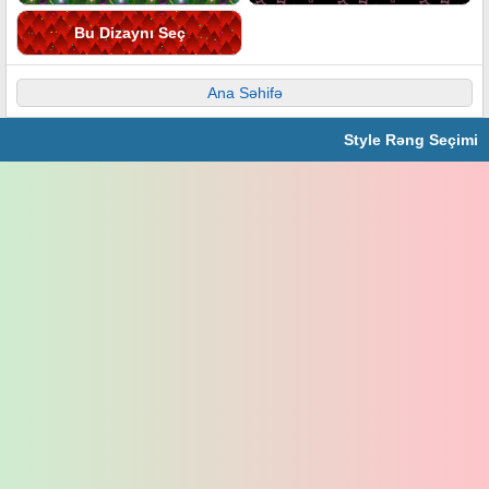
Bu Dizaynı Seç
Ana Səhifə
Style Rəng Seçimi