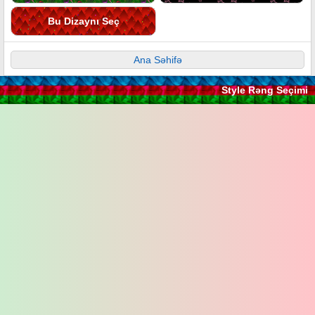
Bu Dizaynı Seç
Ana Səhifə
Style Rəng Seçimi