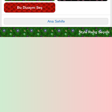
Bu Dizaynı Seç
Ana Səhifə
Style Rəng Seçimi