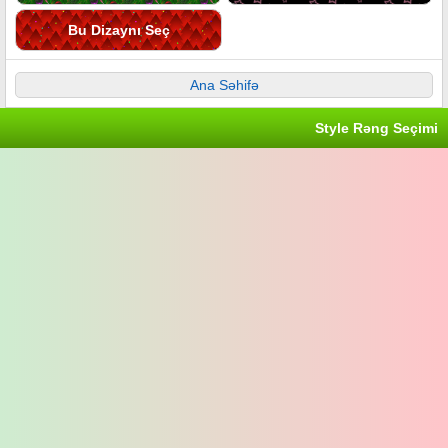
Bu Dizaynı Seç
Ana Səhifə
Style Rəng Seçimi