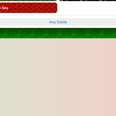
ı Seç
Ana Səhifə