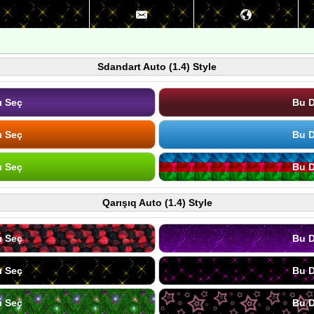
Sdandart Auto (1.4) Style
ı Seç
Bu D
ı Seç
Bu D
ı Seç
Bu D
Qarışıq Auto (1.4) Style
ı Seç
Bu D
ı Seç
Bu D
ı Seç
Bu D