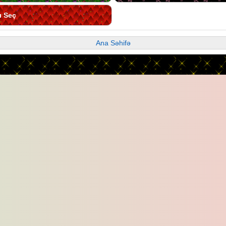
ı Seç
Ana Səhifə