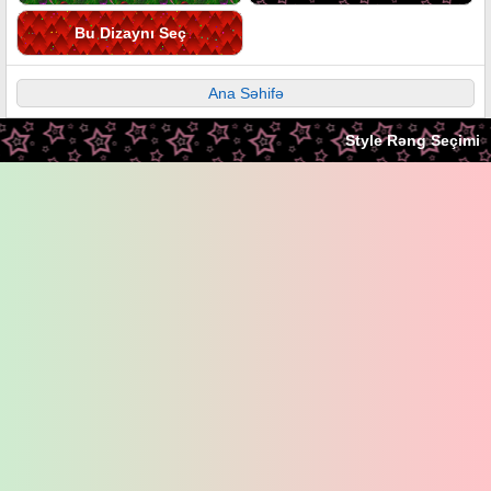
Bu Dizaynı Seç
Ana Səhifə
Style Rəng Seçimi