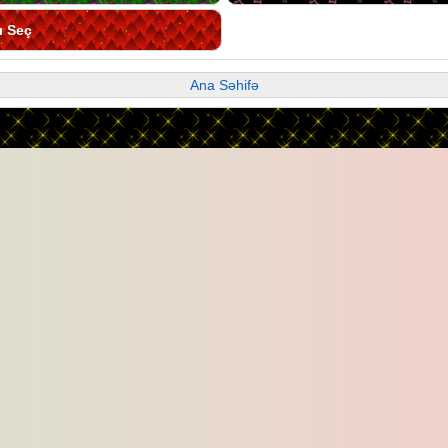
ı Seç
Ana Səhifə