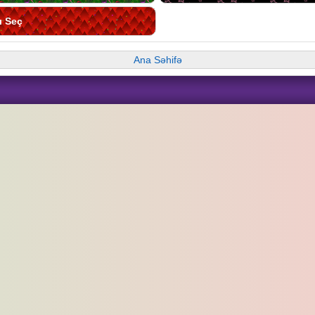
ı Seç
Ana Səhifə