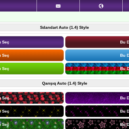
Sdandart Auto (1.4) Style
ı Seç
Bu D
ı Seç
Bu D
ı Seç
Bu D
Qarışıq Auto (1.4) Style
ı Seç
Bu D
ı Seç
Bu D
ı Seç
Bu D