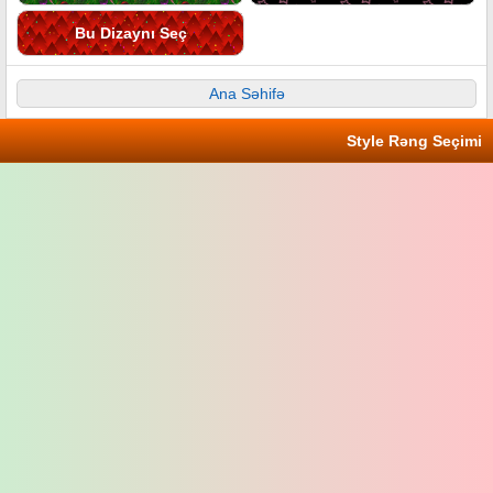
Bu Dizaynı Seç
Ana Səhifə
Style Rəng Seçimi