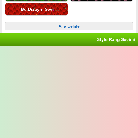
Bu Dizaynı Seç
Ana Səhifə
Style Rəng Seçimi