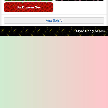
Bu Dizaynı Seç
Ana Səhifə
Style Rəng Seçimi