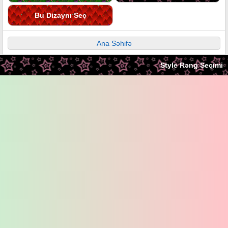
Bu Dizaynı Seç
Ana Səhifə
Style Rəng Seçimi