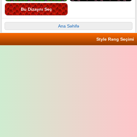
Bu Dizaynı Seç
Ana Səhifə
Style Rəng Seçimi