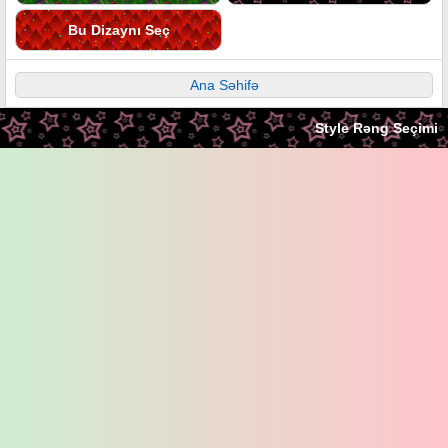
Bu Dizaynı Seç
Ana Səhifə
Style Rəng Seçimi