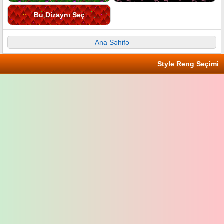
Bu Dizaynı Seç
Ana Səhifə
Style Rəng Seçimi