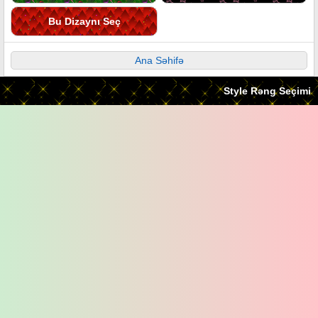
Bu Dizaynı Seç
Ana Səhifə
Style Rəng Seçimi