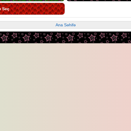
ı Seç
Ana Səhifə