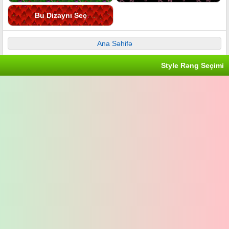
Bu Dizaynı Seç
Ana Səhifə
Style Rəng Seçimi