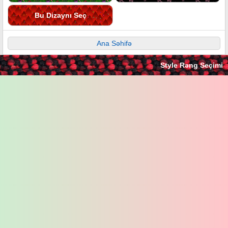
Bu Dizaynı Seç
Ana Səhifə
Style Rəng Seçimi