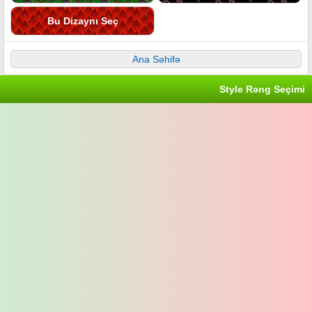
Bu Dizaynı Seç
Ana Səhifə
Style Rəng Seçimi