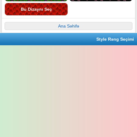
Bu Dizaynı Seç
Ana Səhifə
Style Rəng Seçimi