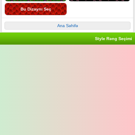
Bu Dizaynı Seç
Ana Səhifə
Style Rəng Seçimi