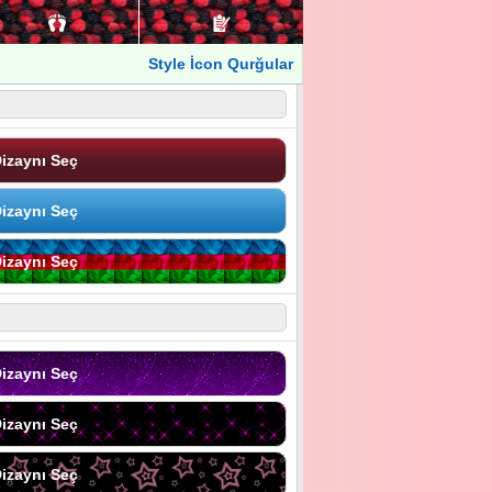
Style İcon Qurğular
izaynı Seç
izaynı Seç
izaynı Seç
izaynı Seç
izaynı Seç
izaynı Seç