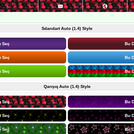
Sdandart Auto (1.4) Style
ı Seç
Bu D
ı Seç
Bu D
ı Seç
Bu D
Qarışıq Auto (1.4) Style
ı Seç
Bu D
ı Seç
Bu D
ı Seç
Bu D