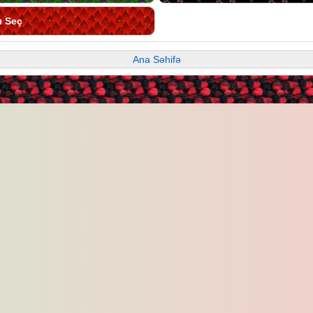
ı Seç
Ana Səhifə