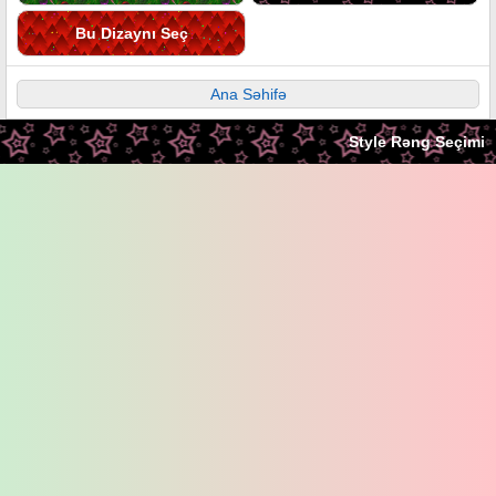
Bu Dizaynı Seç
Ana Səhifə
Style Rəng Seçimi