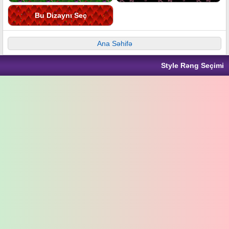
Bu Dizaynı Seç
Ana Səhifə
Style Rəng Seçimi