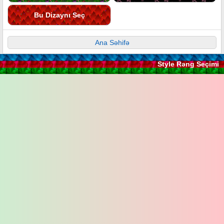
Bu Dizaynı Seç
Ana Səhifə
Style Rəng Seçimi