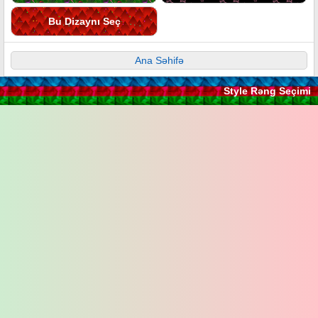
Bu Dizaynı Seç
Ana Səhifə
Style Rəng Seçimi