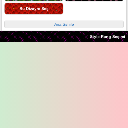
Bu Dizaynı Seç
Ana Səhifə
Style Rəng Seçimi