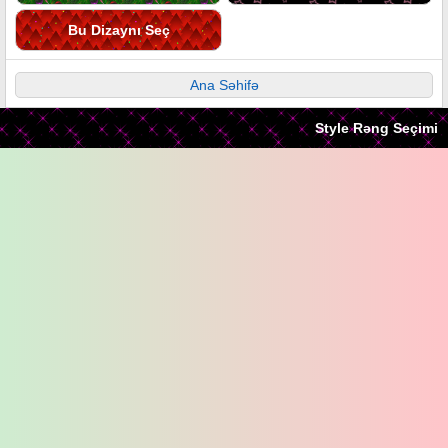
Bu Dizaynı Seç
Ana Səhifə
Style Rəng Seçimi