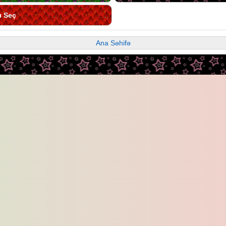
ı Seç
Ana Səhifə