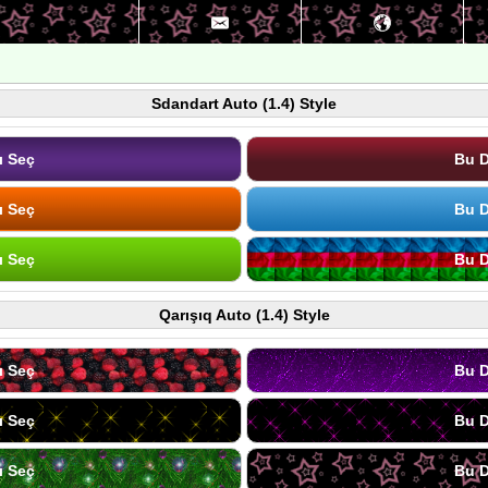
Sdandart Auto (1.4) Style
ı Seç
Bu D
ı Seç
Bu D
ı Seç
Bu D
Qarışıq Auto (1.4) Style
ı Seç
Bu D
ı Seç
Bu D
ı Seç
Bu D