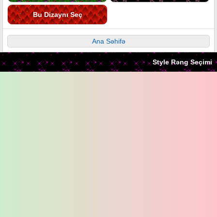
Bu Dizaynı Seç
Ana Səhifə
Style Rəng Seçimi