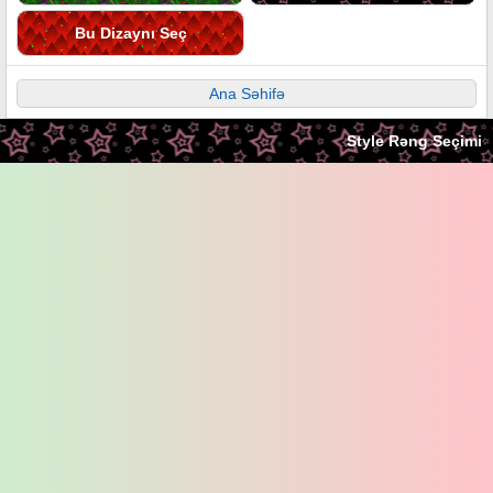
Bu Dizaynı Seç
Ana Səhifə
Style Rəng Seçimi