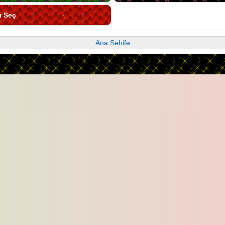
ı Seç
Ana Səhifə