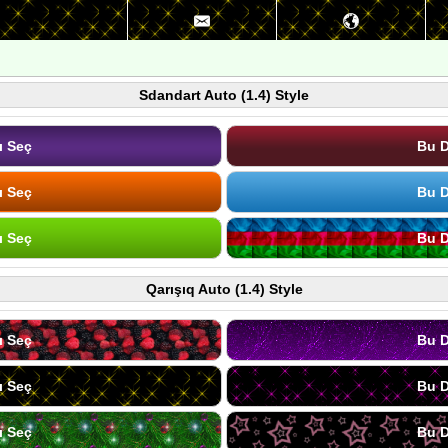
Sdandart Auto (1.4) Style
ı Seç
Bu D
ı Seç
Bu D
ı Seç
Bu D
Qarışıq Auto (1.4) Style
ı Seç
Bu D
ı Seç
Bu D
ı Seç
Bu D