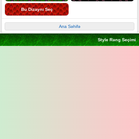
Bu Dizaynı Seç
Ana Səhifə
Style Rəng Seçimi