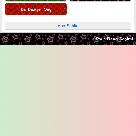
Bu Dizaynı Seç
Ana Səhifə
Style Rəng Seçimi